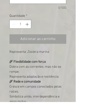
0/500
Quantidade
*
Adicionar ao carrinho
Representa:
Zostera marina
🌾
Flexibilidade com força
Dobra com as correntes, mas não se
rompe.
Representa adaptação e resiliência.
🌾
Rede e comunidade
Cresce em campos conectados pelas
raízes.
Simboliza união, interdependência e
apoio mútuo.