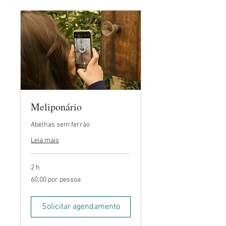
Meliponário
Abelhas sem ferrão
Leia mais
2 h
60,00
60,00 por pessoa
por
pessoa
Solicitar agendamento