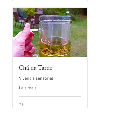
Chá da Tarde
Vivência sensorial
Leia mais
2 h
80,00
80,00 por pessoa
por
pessoa
Solicitar agendamento