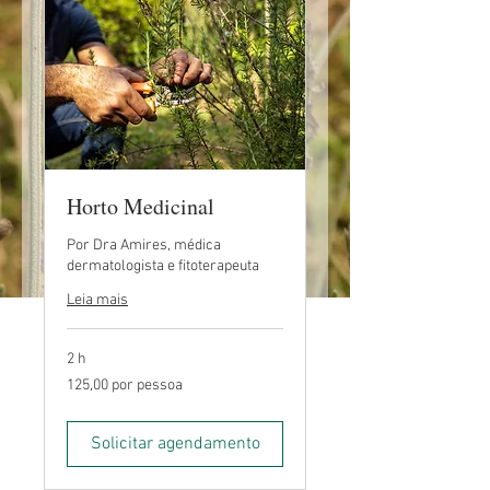
Horto Medicinal
Por Dra Amires, médica
dermatologista e fitoterapeuta
Leia mais
2 h
125,00
125,00 por pessoa
por
pessoa
Solicitar agendamento