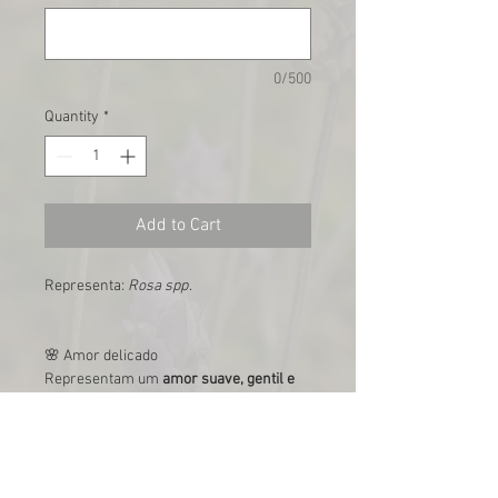
0/500
Quantity
*
Add to Cart
Representa:
Rosa spp
.
🌸 Amor delicado
Representam um
amor suave, gentil e
cotidiano
— gestos pequenos cheios de
significado.
🌸 Ternura
Simbolizam
carinho, cuidado e afeto
leve
.