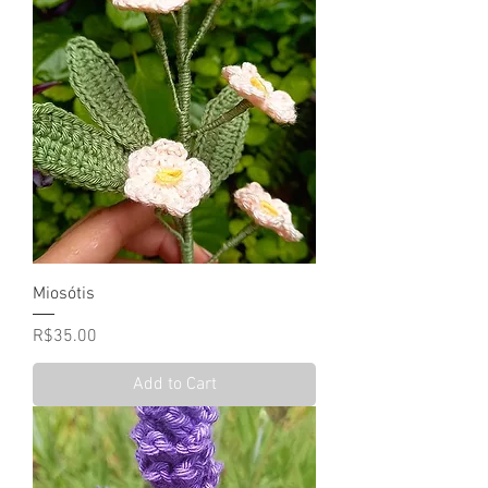
Miosótis
Price
R$35.00
Add to Cart