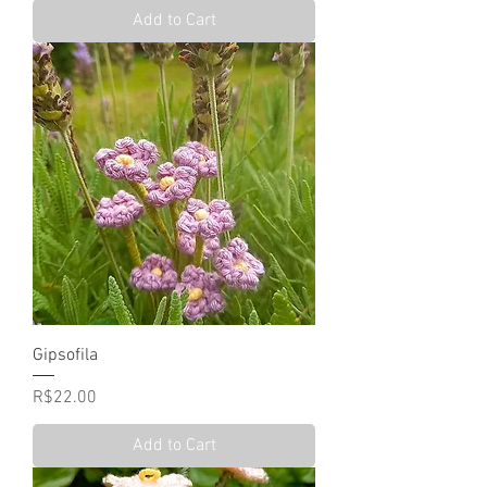
Add to Cart
Gipsofila
Price
R$22.00
Add to Cart