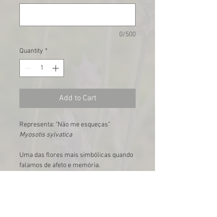
0/500
Quantity
*
Add to Cart
Representa: "Não me esqueças"
Myosotis sylvatica
Uma das flores mais simbólicas quando
falamos de afeto e memória.
💙 Memória e Lembrança
Conhecida como
“não-me-esqueças”
,
simboliza
recordação eterna, saudade
afetuosa e vínculos que permanecem no